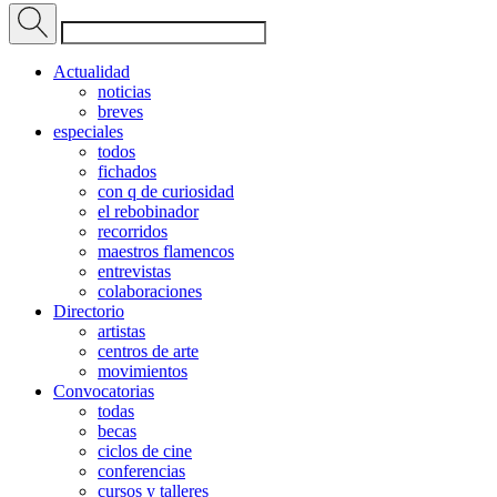
Actualidad
noticias
breves
especiales
todos
fichados
con q de curiosidad
el rebobinador
recorridos
maestros flamencos
entrevistas
colaboraciones
Directorio
artistas
centros de arte
movimientos
Convocatorias
todas
becas
ciclos de cine
conferencias
cursos y talleres