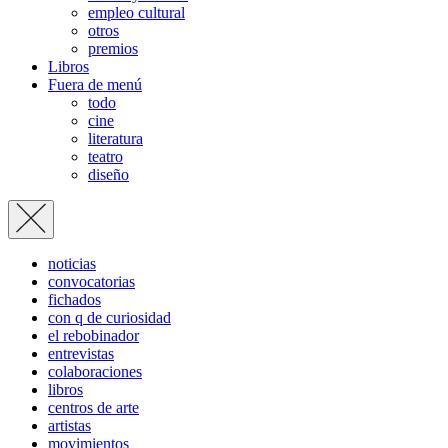
empleo cultural
otros
premios
Libros
Fuera de menú
todo
cine
literatura
teatro
diseño
noticias
convocatorias
fichados
con q de curiosidad
el rebobinador
entrevistas
colaboraciones
libros
centros de arte
artistas
movimientos