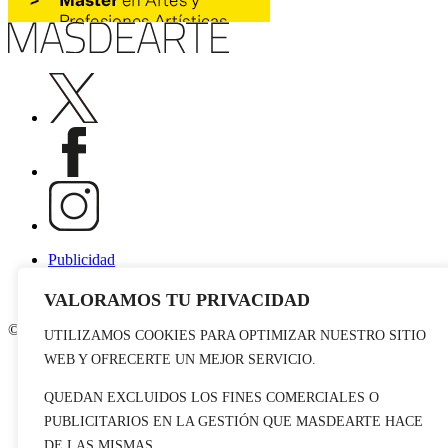
Publicidad
Staff
Contacto
VALORAMOS TU PRIVACIDAD
© 2026 masdearte. Información de exposiciones, museos y artistas
UTILIZAMOS COOKIES PARA OPTIMIZAR NUESTRO SITIO
WEB Y OFRECERTE UN MEJOR SERVICIO.
Aviso legal
Política de cookies
QUEDAN EXCLUIDOS LOS FINES COMERCIALES O
Política de Privacidad
Datos sociales
PUBLICITARIOS EN LA GESTIÓN QUE MASDEARTE HACE
DE LAS MISMAS.