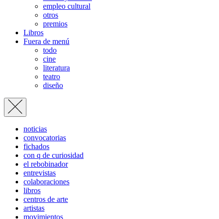
empleo cultural
otros
premios
Libros
Fuera de menú
todo
cine
literatura
teatro
diseño
noticias
convocatorias
fichados
con q de curiosidad
el rebobinador
entrevistas
colaboraciones
libros
centros de arte
artistas
movimientos