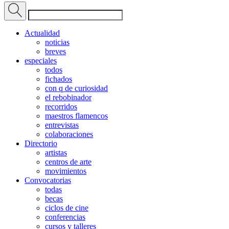
Actualidad
noticias
breves
especiales
todos
fichados
con q de curiosidad
el rebobinador
recorridos
maestros flamencos
entrevistas
colaboraciones
Directorio
artistas
centros de arte
movimientos
Convocatorias
todas
becas
ciclos de cine
conferencias
cursos y talleres