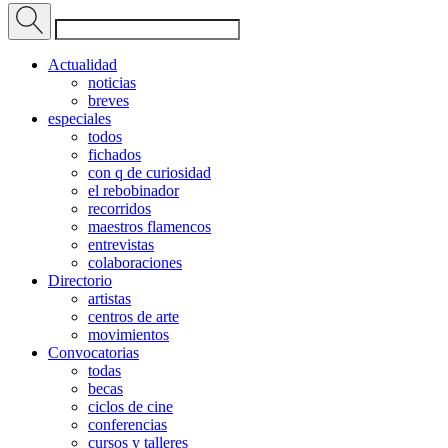
Actualidad
noticias
breves
especiales
todos
fichados
con q de curiosidad
el rebobinador
recorridos
maestros flamencos
entrevistas
colaboraciones
Directorio
artistas
centros de arte
movimientos
Convocatorias
todas
becas
ciclos de cine
conferencias
cursos y talleres