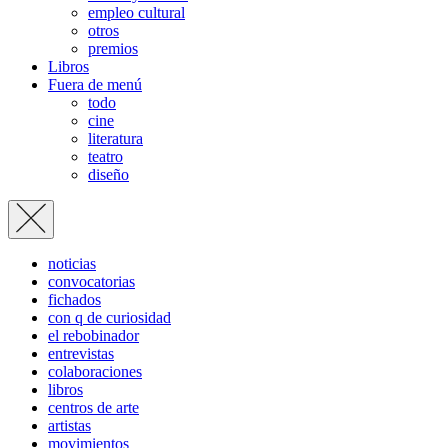
empleo cultural
otros
premios
Libros
Fuera de menú
todo
cine
literatura
teatro
diseño
noticias
convocatorias
fichados
con q de curiosidad
el rebobinador
entrevistas
colaboraciones
libros
centros de arte
artistas
movimientos