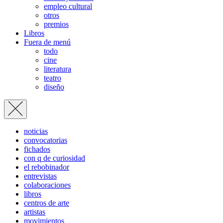
empleo cultural
otros
premios
Libros
Fuera de menú
todo
cine
literatura
teatro
diseño
noticias
convocatorias
fichados
con q de curiosidad
el rebobinador
entrevistas
colaboraciones
libros
centros de arte
artistas
movimientos