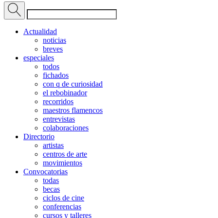
Actualidad
noticias
breves
especiales
todos
fichados
con q de curiosidad
el rebobinador
recorridos
maestros flamencos
entrevistas
colaboraciones
Directorio
artistas
centros de arte
movimientos
Convocatorias
todas
becas
ciclos de cine
conferencias
cursos y talleres