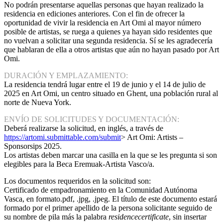
No podrán presentarse aquellas personas que hayan realizado la
residencia en ediciones anteriores. Con el fin de ofrecer la
oportunidad de vivir la residencia en Art Omi al mayor número
posible de artistas, se ruega a quienes ya hayan sido residentes que
no vuelvan a solicitar una segunda residencia. Sí se les agradecería
que hablaran de ella a otros artistas que aún no hayan pasado por Art
Omi.
DURACIÓN Y EMPLAZAMIENTO:
La residencia tendrá lugar entre el 19 de junio y el 14 de julio de
2025 en Art Omi, un centro situado en Ghent, una población rural al
norte de Nueva York.
ENVÍO DE SOLICITUDES Y DOCUMENTACIÓN:
Deberá realizarse la solicitud, en inglés, a través de
https://artomi.submittable.com/submit
> Art Omi: Artists –
Sponsorsips 2025.
Los artistas deben marcar una casilla en la que se les pregunta si son
elegibles para la Beca Eremuak-Artista Vasco/a.
Los documentos requeridos en la solicitud son:
Certificado de empadronamiento en la Comunidad Autónoma
Vasca, en formato.pdf, .jpg, .jpeg. El título de este documento estará
formado por el primer apellido de la persona solicitante seguido de
su nombre de pila más la palabra
residencecertificate
, sin insertar