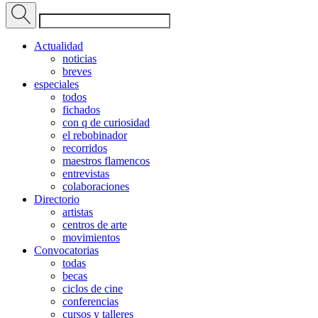
Actualidad
noticias
breves
especiales
todos
fichados
con q de curiosidad
el rebobinador
recorridos
maestros flamencos
entrevistas
colaboraciones
Directorio
artistas
centros de arte
movimientos
Convocatorias
todas
becas
ciclos de cine
conferencias
cursos y talleres