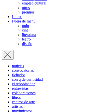
empleo cultural
otros
premios
Libros
Fuera de menú
todo
cine
literatura
teatro
diseño
noticias
convocatorias
fichados
con q de curiosidad
el rebobinador
entrevistas
colaboraciones
libros
centros de arte
artistas
movimientos