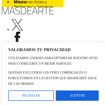
VALORAMOS TU PRIVACIDAD
UTILIZAMOS COOKIES PARA OPTIMIZAR NUESTRO SITIO
Publicidad
WEB Y OFRECERTE UN MEJOR SERVICIO.
Staff
Contacto
QUEDAN EXCLUIDOS LOS FINES COMERCIALES O
PUBLICITARIOS EN LA GESTIÓN QUE MASDEARTE HACE
© 2026 masdearte. Información de exposiciones, museos y artistas
DE LAS MISMAS.
Aviso legal
Política de cookies
Política de Privacidad
RECHAZAR
ACEPTAR
Datos sociales