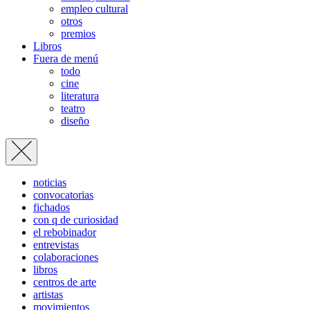
empleo cultural
otros
premios
Libros
Fuera de menú
todo
cine
literatura
teatro
diseño
noticias
convocatorias
fichados
con q de curiosidad
el rebobinador
entrevistas
colaboraciones
libros
centros de arte
artistas
movimientos