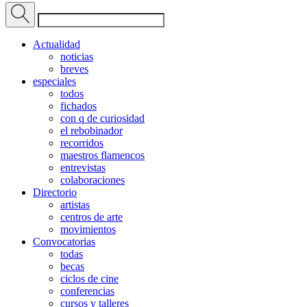
Actualidad
noticias
breves
especiales
todos
fichados
con q de curiosidad
el rebobinador
recorridos
maestros flamencos
entrevistas
colaboraciones
Directorio
artistas
centros de arte
movimientos
Convocatorias
todas
becas
ciclos de cine
conferencias
cursos y talleres