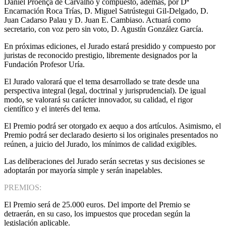
Daniel Proença de Carvalho y compuesto, además, por Dª
Encarnación Roca Trías, D. Miguel Satrústegui Gil-Delgado, D.
Juan Cadarso Palau y D. Juan E. Cambiaso. Actuará como
secretario, con voz pero sin voto, D. Agustín González García.
En próximas ediciones, el Jurado estará presidido y compuesto por
juristas de reconocido prestigio, libremente designados por la
Fundación Profesor Uría.
El Jurado valorará que el tema desarrollado se trate desde una
perspectiva integral (legal, doctrinal y jurisprudencial). De igual
modo, se valorará su carácter innovador, su calidad, el rigor
científico y el interés del tema.
El Premio podrá ser otorgado ex aequo a dos artículos. Asimismo, el
Premio podrá ser declarado desierto si los originales presentados no
reúnen, a juicio del Jurado, los mínimos de calidad exigibles.
Las deliberaciones del Jurado serán secretas y sus decisiones se
adoptarán por mayoría simple y serán inapelables.
PREMIOS:
El Premio será de 25.000 euros. Del importe del Premio se
detraerán, en su caso, los impuestos que procedan según la
legislación aplicable.