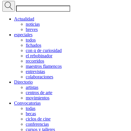
Actualidad
noticias
breves
especiales
todos
fichados
con q de curiosidad
el rebobinador
recorridos
maestros flamencos
entrevistas
colaboraciones
Directorio
artistas
centros de arte
movimientos
Convocatorias
todas
becas
ciclos de cine
conferencias
cursos y talleres