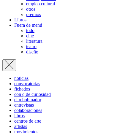
empleo cultural
otros
premios
Libros
Fuera de menú
todo
cine
literatura
teatro
diseño
noticias
convocatorias
fichados
con q de curiosidad
el rebobinador
entrevistas
colaboraciones
libros
centros de arte
artistas
movimientos