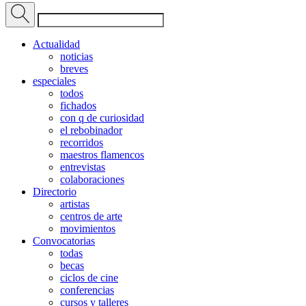
Actualidad
noticias
breves
especiales
todos
fichados
con q de curiosidad
el rebobinador
recorridos
maestros flamencos
entrevistas
colaboraciones
Directorio
artistas
centros de arte
movimientos
Convocatorias
todas
becas
ciclos de cine
conferencias
cursos y talleres