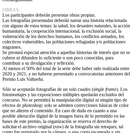
OBRAS:
Los participantes deberán presentar obras propias.
Las fotografías presentadas deberán narrar una historia relacionada
con alguno de estos temas: la salud, los desastres naturales, la acción
humanitaria, la cooperación internacional, la exclusión social, la
vulneración de los derechos humanos, los conflictos armados, los
colectivos vulnerables, las poblaciones refugiadas y/o poblaciones
migrantes.
Se prestará especial atención a aquellas historias de interés que no se
cubren ni difunden lo suficiente o son poco conocidas, para
contribuir a su divulgación y reflexión.
Al menos el 50% del total de la serie debe haber sido realizada entre
2020 y 2021, y no haberse presentado a convocatorias anteriores del
Premio Luis Valtueña.
Sólo se aceptarán fotografías de un solo cuadro (
single frame
). Los
fotomontajes y las exposiciones múltiples quedarán excluidos del
concurso. No se permitirá la manipulación digital ni ningún tipo de
efectos de photoshop; solo se admiten correcciones básicas de color
que no alteren el contenido. En caso de duda en cuanto a una
posible alteración digital de la imagen fuera de lo permitido en las
bases de este premio, la organización se reserva el derecho de
solicitar el archivo original (
raw
) de la fotografía sin retoques, tal
como fue registrado por la cámara, o una copia escaneada y sin