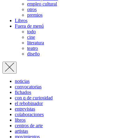
empleo cultural
otros
premios
Libros
Fuera de menú
todo
cine
literatura
teatro
diseño
noticias
convocatorias
fichados
con q de curiosidad
el rebobinador
entrevistas
colaboraciones
libros
centros de arte
artistas
movimientos