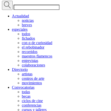
Actualidad
noticias
breves
especiales
todos
fichados
con q de curiosidad
el rebobinador
recorridos
maestros flamencos
entrevistas
colaboraciones
Directorio
artistas
centros de arte
movimientos
Convocatorias
todas
becas
ciclos de cine
conferencias
cursos y talleres