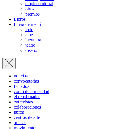
empleo cultural
otros
premios
Libros
Fuera de menú
todo
cine
literatura
teatro
diseño
noticias
convocatorias
fichados
con q de curiosidad
el rebobinador
entrevistas
colaboraciones
libros
centros de arte
artistas
movimientos