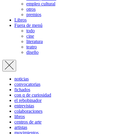
empleo cultural
otros
premios
Libros
Fuera de menú
todo
cine
literatura
teatro
diseño
noticias
convocatorias
fichados
con q de curiosidad
el rebobinador
entrevistas
colaboraciones
libros
centros de arte
artistas
movimientos