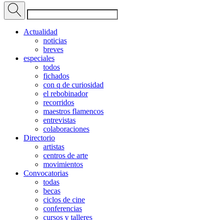
Actualidad
noticias
breves
especiales
todos
fichados
con q de curiosidad
el rebobinador
recorridos
maestros flamencos
entrevistas
colaboraciones
Directorio
artistas
centros de arte
movimientos
Convocatorias
todas
becas
ciclos de cine
conferencias
cursos y talleres