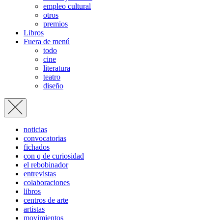
empleo cultural
otros
premios
Libros
Fuera de menú
todo
cine
literatura
teatro
diseño
noticias
convocatorias
fichados
con q de curiosidad
el rebobinador
entrevistas
colaboraciones
libros
centros de arte
artistas
movimientos