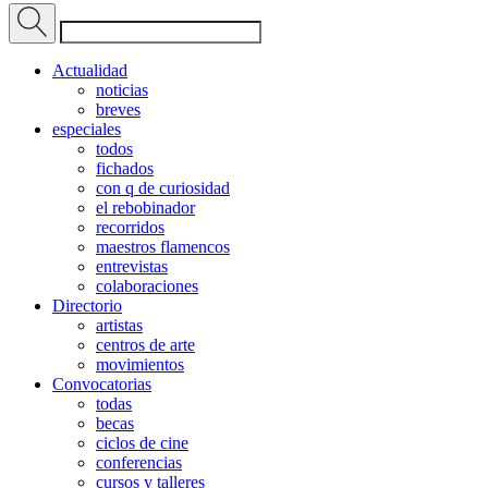
Actualidad
noticias
breves
especiales
todos
fichados
con q de curiosidad
el rebobinador
recorridos
maestros flamencos
entrevistas
colaboraciones
Directorio
artistas
centros de arte
movimientos
Convocatorias
todas
becas
ciclos de cine
conferencias
cursos y talleres