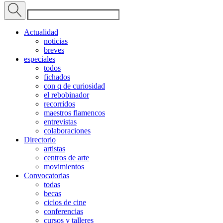
Actualidad
noticias
breves
especiales
todos
fichados
con q de curiosidad
el rebobinador
recorridos
maestros flamencos
entrevistas
colaboraciones
Directorio
artistas
centros de arte
movimientos
Convocatorias
todas
becas
ciclos de cine
conferencias
cursos y talleres