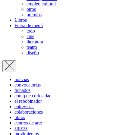
empleo cultural
otros
premios
Libros
Fuera de menú
todo
cine
literatura
teatro
diseño
noticias
convocatorias
fichados
con q de curiosidad
el rebobinador
entrevistas
colaboraciones
libros
centros de arte
artistas
movimientos