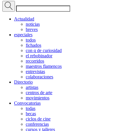
Actualidad
noticias
breves
especiales
todos
fichados
con q de curiosidad
el rebobinador
recorridos
maestros flamencos
entrevistas
colaboraciones
Directorio
artistas
centros de arte
movimientos
Convocatorias
todas
becas
ciclos de cine
conferencias
cursos y talleres