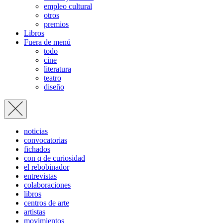
empleo cultural
otros
premios
Libros
Fuera de menú
todo
cine
literatura
teatro
diseño
noticias
convocatorias
fichados
con q de curiosidad
el rebobinador
entrevistas
colaboraciones
libros
centros de arte
artistas
movimientos