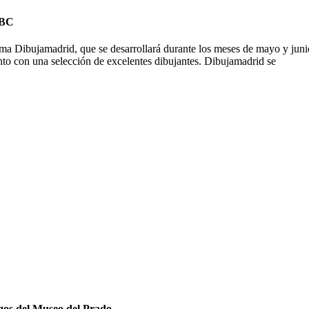
ABC
 Dibujamadrid, que se desarrollará durante los meses de mayo y junio
junto con una selección de excelentes dibujantes. Dibujamadrid se
gos del Museo del Prado