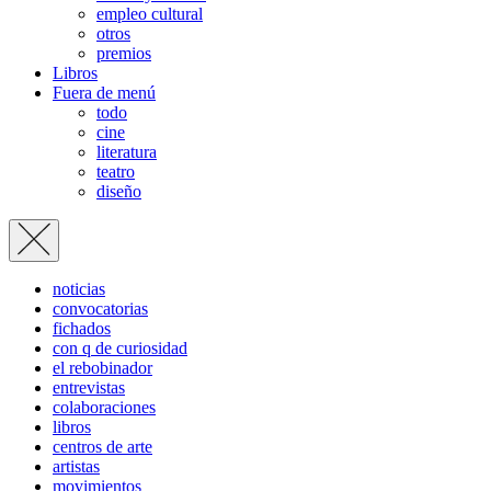
empleo cultural
otros
premios
Libros
Fuera de menú
todo
cine
literatura
teatro
diseño
noticias
convocatorias
fichados
con q de curiosidad
el rebobinador
entrevistas
colaboraciones
libros
centros de arte
artistas
movimientos