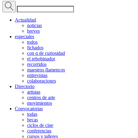
Actualidad
noticias
breves
especiales
todos
fichados
con q de curiosidad
el rebobinador
recorridos
maestros flamencos
entrevistas
colaboraciones
Directorio
artistas
centros de arte
movimientos
Convocatorias
todas
becas
ciclos de cine
conferencias
cursos y talleres