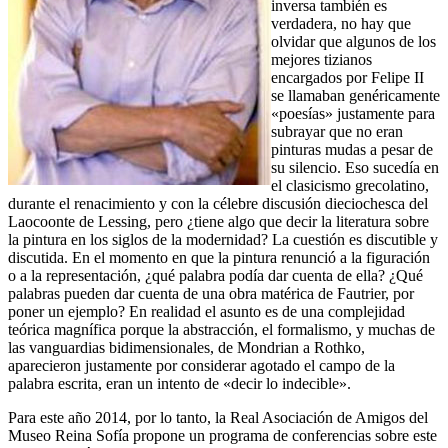
inversa también es
verdadera, no hay que
olvidar que algunos de los
mejores tizianos
encargados por Felipe II
se llamaban genéricamente
«poesías» justamente para
subrayar que no eran
pinturas mudas a pesar de
su silencio. Eso sucedía en
el clasicismo grecolatino,
durante el renacimiento y con la célebre discusión dieciochesca del
Laocoonte de Lessing, pero ¿tiene algo que decir la literatura sobre
la pintura en los siglos de la modernidad? La cuestión es discutible y
discutida. En el momento en que la pintura renunció a la figuración
o a la representación, ¿qué palabra podía dar cuenta de ella? ¿Qué
palabras pueden dar cuenta de una obra matérica de Fautrier, por
poner un ejemplo? En realidad el asunto es de una complejidad
teórica magnífica porque la abstracción, el formalismo, y muchas de
las vanguardias bidimensionales, de Mondrian a Rothko,
aparecieron justamente por considerar agotado el campo de la
palabra escrita, eran un intento de «decir lo indecible».
Para este año 2014, por lo tanto, la Real Asociación de Amigos del
Museo Reina Sofía propone un programa de conferencias sobre este