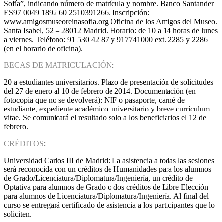
Sofía”, indicando número de matrícula y nombre. Banco Santander
ES97 0049 1892 60 2510391266. Inscripción:
www.amigosmuseoreinasofia.org Oficina de los Amigos del Museo.
Santa Isabel, 52 – 28012 Madrid. Horario: de 10 a 14 horas de lunes
a viernes. Teléfono: 91 530 42 87 y 917741000 ext. 2285 y 2286
(en el horario de oficina).
BECAS DE MATRICULACIÓN
:
20 a estudiantes universitarios. Plazo de presentación de solicitudes
del 27 de enero al 10 de febrero de 2014. Documentación (en
fotocopia que no se devolverá): NIF o pasaporte, carné de
estudiante, expediente académico universitario y breve currículum
vitae. Se comunicará el resultado solo a los beneficiarios el 12 de
febrero.
CRÉDITOS
:
Universidad Carlos III de Madrid: La asistencia a todas las sesiones
será reconocida con un créditos de Humanidades para los alumnos
de Grado/Licenciatura/Diplomatura/Ingeniería, un crédito de
Optativa para alumnos de Grado o dos créditos de Libre Elección
para alumnos de Licenciatura/Diplomatura/Ingeniería. Al final del
curso se entregará certificado de asistencia a los participantes que lo
soliciten.