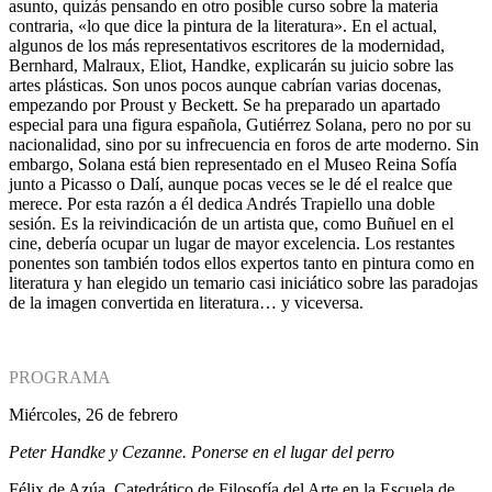
asunto, quizás pensando en otro posible curso sobre la materia
contraria, «lo que dice la pintura de la literatura». En el actual,
algunos de los más representativos escritores de la modernidad,
Bernhard, Malraux, Eliot, Handke, explicarán su juicio sobre las
artes plásticas. Son unos pocos aunque cabrían varias docenas,
empezando por Proust y Beckett. Se ha preparado un apartado
especial para una figura española, Gutiérrez Solana, pero no por su
nacionalidad, sino por su infrecuencia en foros de arte moderno. Sin
embargo, Solana está bien representado en el Museo Reina Sofía
junto a Picasso o Dalí, aunque pocas veces se le dé el realce que
merece. Por esta razón a él dedica Andrés Trapiello una doble
sesión. Es la reivindicación de un artista que, como Buñuel en el
cine, debería ocupar un lugar de mayor excelencia. Los restantes
ponentes son también todos ellos expertos tanto en pintura como en
literatura y han elegido un temario casi iniciático sobre las paradojas
de la imagen convertida en literatura… y viceversa.
PROGRAMA
Miércoles, 26 de febrero
Peter Handke y Cezanne. Ponerse en el lugar del perro
Félix de Azúa, Catedrático de Filosofía del Arte en la Escuela de