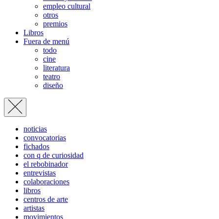
empleo cultural
otros
premios
Libros
Fuera de menú
todo
cine
literatura
teatro
diseño
noticias
convocatorias
fichados
con q de curiosidad
el rebobinador
entrevistas
colaboraciones
libros
centros de arte
artistas
movimientos