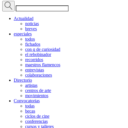
Actualidad
noticias
breves
especiales
todos
fichados
con q de curiosidad
el rebobinador
recorridos
maestros flamencos
entrevistas
colaboraciones
Directorio
artistas
centros de arte
movimientos
Convocatorias
todas
becas
ciclos de cine
conferencias
cursos y talleres