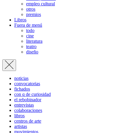
empleo cultural
otros
premios
Libros
Fuera de menú
todo
cine
literatura
teatro
diseño
noticias
convocatorias
fichados
con q de curiosidad
el rebobinador
entrevistas
colaboraciones
libros
centros de arte
artistas
movimientos