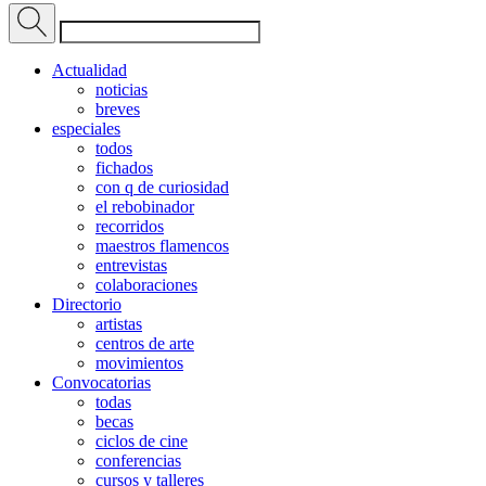
Actualidad
noticias
breves
especiales
todos
fichados
con q de curiosidad
el rebobinador
recorridos
maestros flamencos
entrevistas
colaboraciones
Directorio
artistas
centros de arte
movimientos
Convocatorias
todas
becas
ciclos de cine
conferencias
cursos y talleres