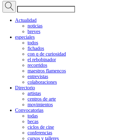
Actualidad
noticias
breves
especiales
todos
fichados
con q de curiosidad
el rebobinador
recorridos
maestros flamencos
entrevistas
colaboraciones
Directorio
artistas
centros de arte
movimientos
Convocatorias
todas
becas
ciclos de cine
conferencias
cursos y talleres