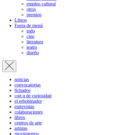
empleo cultural
otros
premios
Libros
Fuera de menú
todo
cine
literatura
teatro
diseño
noticias
convocatorias
fichados
con q de curiosidad
el rebobinador
entrevistas
colaboraciones
libros
centros de arte
artistas
movimientos