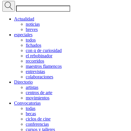
Actualidad
noticias
breves
especiales
todos
fichados
con q de curiosidad
el rebobinador
recorridos
maestros flamencos
entrevistas
colaboraciones
Directorio
artistas
centros de arte
movimientos
Convocatorias
todas
becas
ciclos de cine
conferencias
cursos y talleres