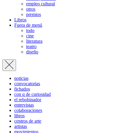
empleo cultural
otros
premios
Libros
Fuera de menú
todo
cine
literatura
teatro
diseño
noticias
convocatorias
fichados
con q de curiosidad
el rebobinador
entrevistas
colaboraciones
libros
centros de arte
artistas
movimientos