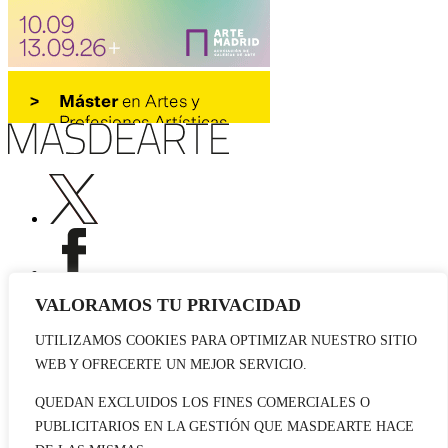
VALORAMOS TU PRIVACIDAD
UTILIZAMOS COOKIES PARA OPTIMIZAR NUESTRO SITIO
Publicidad
WEB Y OFRECERTE UN MEJOR SERVICIO.
Staff
Contacto
QUEDAN EXCLUIDOS LOS FINES COMERCIALES O
PUBLICITARIOS EN LA GESTIÓN QUE MASDEARTE HACE
© 2026 masdearte. Información de exposiciones, museos y artistas