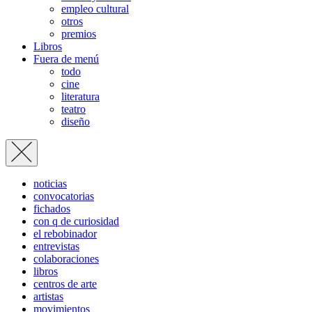
empleo cultural
otros
premios
Libros
Fuera de menú
todo
cine
literatura
teatro
diseño
noticias
convocatorias
fichados
con q de curiosidad
el rebobinador
entrevistas
colaboraciones
libros
centros de arte
artistas
movimientos