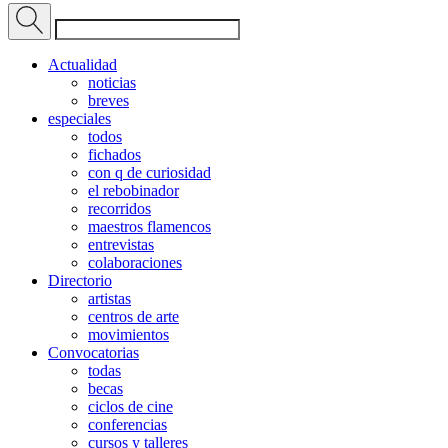
Actualidad
noticias
breves
especiales
todos
fichados
con q de curiosidad
el rebobinador
recorridos
maestros flamencos
entrevistas
colaboraciones
Directorio
artistas
centros de arte
movimientos
Convocatorias
todas
becas
ciclos de cine
conferencias
cursos y talleres