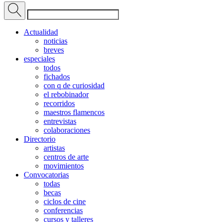
Actualidad
noticias
breves
especiales
todos
fichados
con q de curiosidad
el rebobinador
recorridos
maestros flamencos
entrevistas
colaboraciones
Directorio
artistas
centros de arte
movimientos
Convocatorias
todas
becas
ciclos de cine
conferencias
cursos y talleres