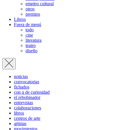
empleo cultural
otros
premios
Libros
Fuera de menú
todo
cine
literatura
teatro
diseño
noticias
convocatorias
fichados
con q de curiosidad
el rebobinador
entrevistas
colaboraciones
libros
centros de arte
artistas
movimientos