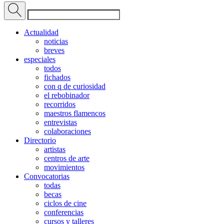
Actualidad
noticias
breves
especiales
todos
fichados
con q de curiosidad
el rebobinador
recorridos
maestros flamencos
entrevistas
colaboraciones
Directorio
artistas
centros de arte
movimientos
Convocatorias
todas
becas
ciclos de cine
conferencias
cursos y talleres