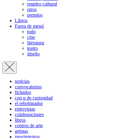
empleo cultural
otros
premios
Libros
Fuera de menú
todo
cine
literatura
teatro
diseño
noticias
convocatorias
fichados
con q de curiosidad
el rebobinador
entrevistas
colaboraciones
libros
centros de arte
artistas
movimientos