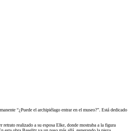
ermanente “¿Puede el archipiélago entrar en el museo?”. Está dedicado
imer retrato realizado a su esposa Elke, donde mostraba a la figura
En esta obra Baselitz va un paso más allá, generando la pieza