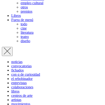
empleo cultural
otros
premios
Libros
Fuera de menú
todo
cine
literatura
teatro
diseño
noticias
convocatorias
fichados
con q de curiosidad
el rebobinador
entrevistas
colaboraciones
libros
centros de arte
artistas
movimientos