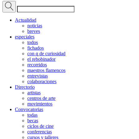
Actualidad
noticias
breves
especiales
todos
fichados
con q de curiosidad
el rebobinador
recorridos
maestros flamencos
entrevistas
colaboraciones
Directorio
artistas
centros de arte
movimientos
Convocatorias
todas
becas
ciclos de cine
conferencias
cursos y talleres