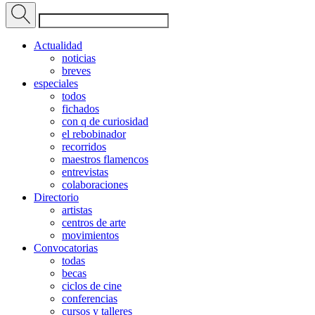
Actualidad
noticias
breves
especiales
todos
fichados
con q de curiosidad
el rebobinador
recorridos
maestros flamencos
entrevistas
colaboraciones
Directorio
artistas
centros de arte
movimientos
Convocatorias
todas
becas
ciclos de cine
conferencias
cursos y talleres