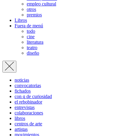
empleo cultural
otros
premios
Libros
Fuera de menú
todo
cine
literatura
teatro
diseño
noticias
convocatorias
fichados
con q de curiosidad
el rebobinador
entrevistas
colaboraciones
libros
centros de arte
artistas
movimientos