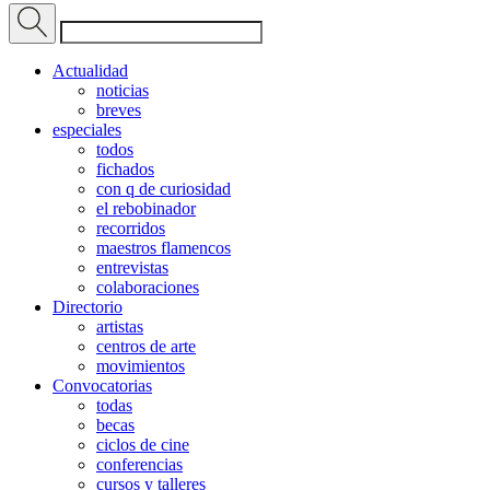
Actualidad
noticias
breves
especiales
todos
fichados
con q de curiosidad
el rebobinador
recorridos
maestros flamencos
entrevistas
colaboraciones
Directorio
artistas
centros de arte
movimientos
Convocatorias
todas
becas
ciclos de cine
conferencias
cursos y talleres