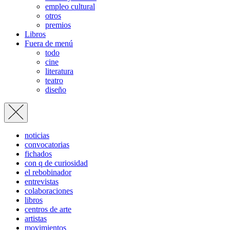
empleo cultural
otros
premios
Libros
Fuera de menú
todo
cine
literatura
teatro
diseño
noticias
convocatorias
fichados
con q de curiosidad
el rebobinador
entrevistas
colaboraciones
libros
centros de arte
artistas
movimientos