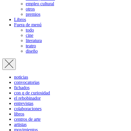
empleo cultural
otros
premios
Libros
Fuera de menú
todo
cine
literatura
teatro
diseño
noticias
convocatorias
fichados
con q de curiosidad
el rebobinador
entrevistas
colaboraciones
libros
centros de arte
artistas
movimientos