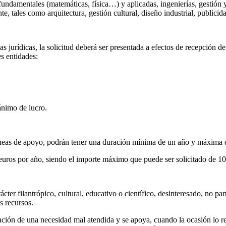
s fundamentales (matemáticas, física…) y aplicadas, ingenierías, gesti
nte, tales como arquitectura, gestión cultural, diseño industrial, public
s jurídicas, la solicitud deberá ser presentada a efectos de recepción d
es entidades:
ánimo de lucro.
líneas de apoyo, podrán tener una duración mínima de un año y máxima d
os por año, siendo el importe máximo que puede ser solicitado de 10
rácter filantrópico, cultural, educativo o científico, desinteresado, no pa
s recursos.
ación de una necesidad mal atendida y se apoya, cuando la ocasión lo re