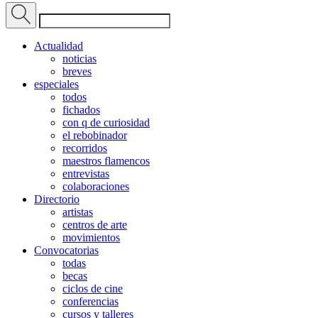
Actualidad
noticias
breves
especiales
todos
fichados
con q de curiosidad
el rebobinador
recorridos
maestros flamencos
entrevistas
colaboraciones
Directorio
artistas
centros de arte
movimientos
Convocatorias
todas
becas
ciclos de cine
conferencias
cursos y talleres