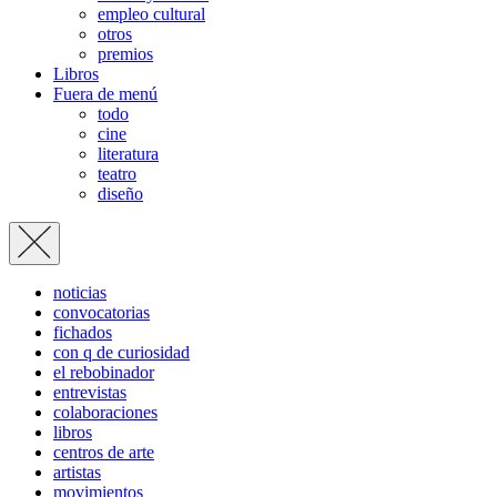
empleo cultural
otros
premios
Libros
Fuera de menú
todo
cine
literatura
teatro
diseño
noticias
convocatorias
fichados
con q de curiosidad
el rebobinador
entrevistas
colaboraciones
libros
centros de arte
artistas
movimientos