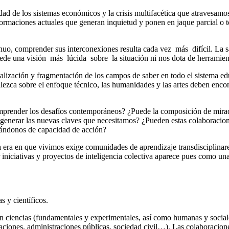
ilidad de los sistemas económicos y la crisis multifacética que atravesamo
formaciones actuales que generan inquietud y ponen en jaque parcial o 
tinuo, comprender sus interconexiones resulta cada vez más difícil. La 
ncede una visión más lúcida sobre la situación ni nos dota de herramient
lización y fragmentación de los campos de saber en todo el sistema edu
lezca sobre el enfoque técnico, las humanidades y las artes deben enco
prender los desafíos contemporáneos? ¿Puede la composición de miradas y
enerar las nuevas claves que necesitamos? ¿Pueden estas colaboraciones
dotándonos de capacidad de acción?
ra en que vivimos exige comunidades de aprendizaje transdisciplinares 
ver iniciativas y proyectos de inteligencia colectiva aparece pues como 
 y científicos.
en ciencias (fundamentales y experimentales, así como humanas y sociales
aciones, administraciones públicas, sociedad civil…). Las colaboracion