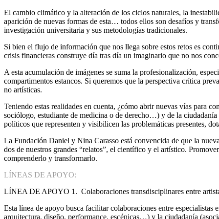
El cambio climático y la alteración de los ciclos naturales, la inestab
aparición de nuevas formas de esta… todos ellos son desafíos y trans
investigación universitaria y sus metodologías tradicionales.
Si bien el flujo de información que nos llega sobre estos retos es con
crisis financieras construye día tras día un imaginario que no nos co
A esta acumulación de imágenes se suma la profesionalización, especia
compartimentos estancos. Si queremos que la perspectiva crítica preva
no artísticas.
Teniendo estas realidades en cuenta, ¿cómo abrir nuevas vías para com
sociólogo, estudiante de medicina o de derecho…) y de la ciudadanía g
políticos que representen y visibilicen las problemáticas presentes, 
La Fundación Daniel y Nina Carasso está convencida de que la nueva e
dos de nuestros grandes “relatos”, el científico y el artístico. Promo
comprenderlo y transformarlo.
LÍNEAS DE APOYO:
LÍNEA DE APOYO 1. Colaboraciones transdisciplinares entre artistas
Esta línea de apoyo busca facilitar colaboraciones entre especialistas 
arquitectura, diseño, performance, escénicas…) y la ciudadanía (asoci