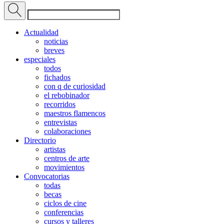
Actualidad
noticias
breves
especiales
todos
fichados
con q de curiosidad
el rebobinador
recorridos
maestros flamencos
entrevistas
colaboraciones
Directorio
artistas
centros de arte
movimientos
Convocatorias
todas
becas
ciclos de cine
conferencias
cursos y talleres