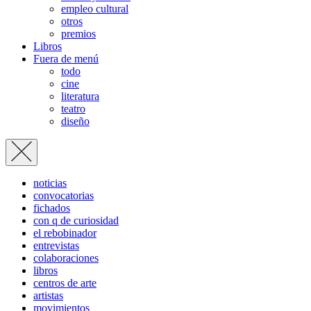
empleo cultural
otros
premios
Libros
Fuera de menú
todo
cine
literatura
teatro
diseño
noticias
convocatorias
fichados
con q de curiosidad
el rebobinador
entrevistas
colaboraciones
libros
centros de arte
artistas
movimientos