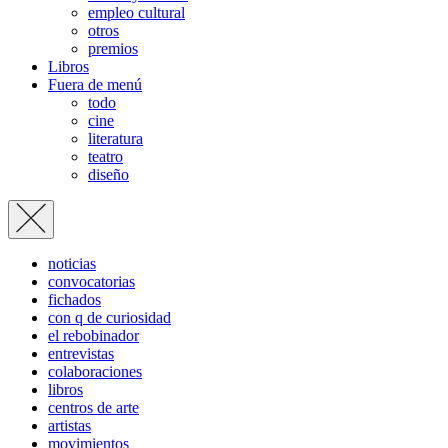
empleo cultural
otros
premios
Libros
Fuera de menú
todo
cine
literatura
teatro
diseño
noticias
convocatorias
fichados
con q de curiosidad
el rebobinador
entrevistas
colaboraciones
libros
centros de arte
artistas
movimientos