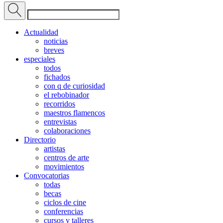
Actualidad
noticias
breves
especiales
todos
fichados
con q de curiosidad
el rebobinador
recorridos
maestros flamencos
entrevistas
colaboraciones
Directorio
artistas
centros de arte
movimientos
Convocatorias
todas
becas
ciclos de cine
conferencias
cursos y talleres