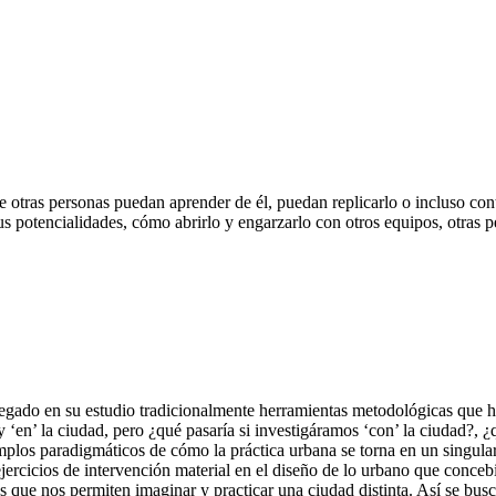
e otras personas puedan aprender de él, puedan replicarlo o incluso cont
s potencialidades, cómo abrirlo y engarzarlo con otros equipos, otras pe
legado en su estudio tradicionalmente herramientas metodológicas que hac
 ‘en’ la ciudad, pero ¿qué pasaría si investigáramos ‘con’ la ciudad?, ¿q
mplos paradigmáticos de cómo la práctica urbana se torna en un singul
 ejercicios de intervención material en el diseño de lo urbano que con
s que nos permiten imaginar y practicar una ciudad distinta. Así se bus