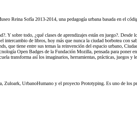
 Museo Reina Sofía 2013-2014, una pedagogía urbana basada en el código
?. Y sobre todo, ¿qué clases de aprendizajes están en juego?. Desde lo
r el intercambio de libros, hoy más que nunca la ciudad borbotea con sa
nds, que tiene entre sus temas la reinvención del espacio urbano, Ciuda
nología Open Badges de la Fundación Mozilla, pensada para poner en va
ela transforma así los imaginarios, herramientas, prácticas, juegos y 
ma, Zuloark, UrbanoHumano y el proyecto Prototyping. Es uno de los pr