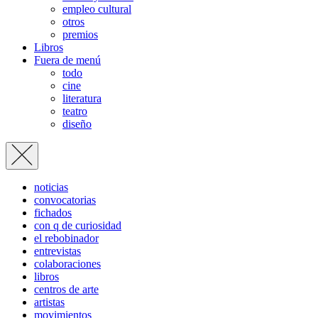
empleo cultural
otros
premios
Libros
Fuera de menú
todo
cine
literatura
teatro
diseño
noticias
convocatorias
fichados
con q de curiosidad
el rebobinador
entrevistas
colaboraciones
libros
centros de arte
artistas
movimientos