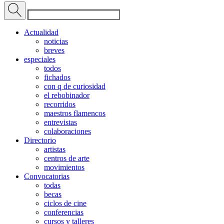
Actualidad
noticias
breves
especiales
todos
fichados
con q de curiosidad
el rebobinador
recorridos
maestros flamencos
entrevistas
colaboraciones
Directorio
artistas
centros de arte
movimientos
Convocatorias
todas
becas
ciclos de cine
conferencias
cursos y talleres