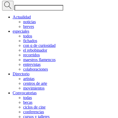
Actualidad
noticias
breves
especiales
todos
fichados
con q de curiosidad
el rebobinador
recorridos
maestros flamencos
entrevistas
colaboraciones
Directorio
artistas
centros de arte
movimientos
Convocatorias
todas
becas
ciclos de cine
conferencias
cursos y talleres