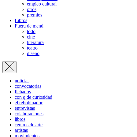
empleo cultural
otros
premios
Libros
Fuera de menú
todo
cine
literatura
teatro
diseño
noticias
convocatorias
fichados
con q de curiosidad
el rebobinador
entrevistas
colaboraciones
libros
centros de arte
artistas
movimientos