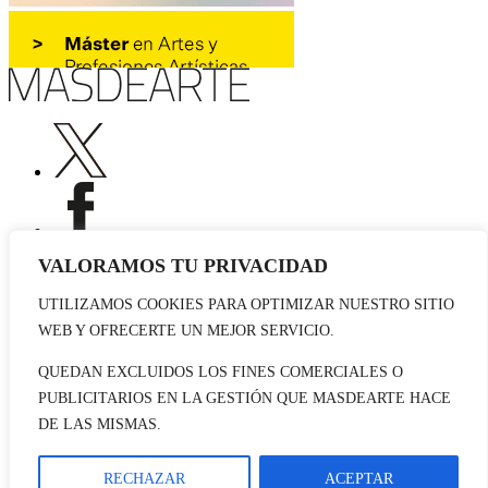
VALORAMOS TU PRIVACIDAD
UTILIZAMOS COOKIES PARA OPTIMIZAR NUESTRO SITIO
Publicidad
WEB Y OFRECERTE UN MEJOR SERVICIO.
Staff
Contacto
QUEDAN EXCLUIDOS LOS FINES COMERCIALES O
PUBLICITARIOS EN LA GESTIÓN QUE MASDEARTE HACE
© 2026 masdearte. Información de exposiciones, museos y artistas
DE LAS MISMAS.
Aviso legal
Política de cookies
Política de Privacidad
RECHAZAR
ACEPTAR