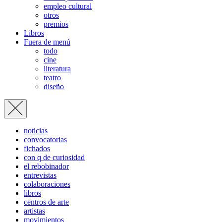
empleo cultural
otros
premios
Libros
Fuera de menú
todo
cine
literatura
teatro
diseño
noticias
convocatorias
fichados
con q de curiosidad
el rebobinador
entrevistas
colaboraciones
libros
centros de arte
artistas
movimientos