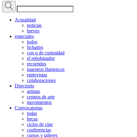
Actualidad
noticias
breves
especiales
todos
fichados
con q de curiosidad
el rebobinador
recorridos
maestros flamencos
entrevistas
colaboraciones
Directorio
artistas
centros de arte
movimientos
Convocatorias
todas
becas
ciclos de cine
conferencias
cursos y talleres