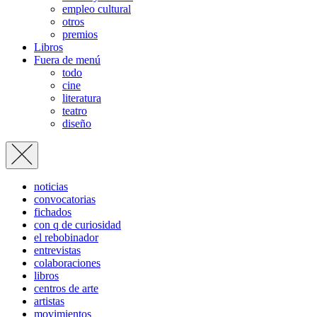
empleo cultural
otros
premios
Libros
Fuera de menú
todo
cine
literatura
teatro
diseño
noticias
convocatorias
fichados
con q de curiosidad
el rebobinador
entrevistas
colaboraciones
libros
centros de arte
artistas
movimientos