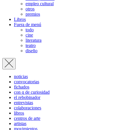
empleo cultural
otros
premios
Libros
Fuera de menú
todo
cine
literatura
teatro
diseño
noticias
convocatorias
fichados
con q de curiosidad
el rebobinador
entrevistas
colaboraciones
libros
centros de arte
artistas
movimientos