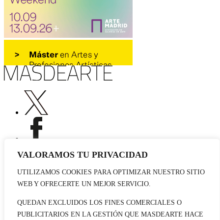
VALORAMOS TU PRIVACIDAD
UTILIZAMOS COOKIES PARA OPTIMIZAR NUESTRO SITIO
Publicidad
WEB Y OFRECERTE UN MEJOR SERVICIO.
Staff
Contacto
QUEDAN EXCLUIDOS LOS FINES COMERCIALES O
PUBLICITARIOS EN LA GESTIÓN QUE MASDEARTE HACE
© 2026 masdearte. Información de exposiciones, museos y artistas