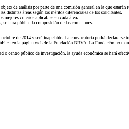
bjeto de análisis por parte de una comisión general en la que estarán r
as distintas áreas según los méritos diferenciales de los solicitantes.
 mejores criterios aplicables en cada área.
as, se hará pública la composición de las comisiones.
 octubre de 2014 y será inapelable. La convocatoria podrá declararse tot
hará pública en la página web de la Fundación BBVA. La Fundación no m
dad o centro público de investigación, la ayuda económica se hará efect