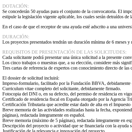
DOTACIÓN:
Se concederán 50 ayudas para el conjunto de la convocatoria. El impo
estipule la legislación vigente aplicable, los cuales serán detraídos 
En el caso de que el receptor de una ayuda esté adscrito a una univers
DURACIÓN:
Los proyectos presentados tendrán un duración mínima de 6 meses y máx
REQUISITOS DE PRESENTACIÓN DE LAS SOLICITUDES:
Cada solicitante podrá presentar una única solicitud a la presente con
Los cinco trabajos o muestras que, a su elección, considere más signif
Tres cartas de referencia de expertos con conocimiento directo de las c
El dossier de solicitud incluirá:
Impreso-formulario, facilitado por la Fundación BBVA, debidamente
Curriculum vitae completo del solicitante, debidamente firmado.
Fotocopia del DNI o, en su defecto, del permiso de residencia en vigo
Certificado de residencia fiscal en España otorgado por la Agencia T
Certificación Tributaria que acredite estar dado de alta en el Impuest
Breve memoria de las actividades realizadas hasta la fecha, exponiendo
páginas), redactada íntegramente en español.
Breve memoria (máximo de 5 páginas), redactada íntegramente en esp
Descripción del proyecto o actividad que se financiaría con la ayuda s
Justificación de la relevancia e innovación del proyecto.