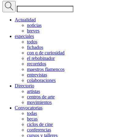
Actualidad
noticias
breves
especiales
todos
fichados
con q de curiosidad
el rebobinador
recorridos
maestros flamencos
entrevistas
colaboraciones
Directorio
artistas
centros de arte
movimientos
Convocatorias
todas
becas
ciclos de cine
conferencias
cursos y talleres