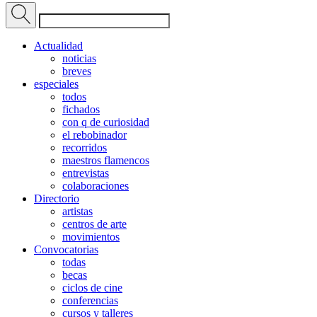
Actualidad
noticias
breves
especiales
todos
fichados
con q de curiosidad
el rebobinador
recorridos
maestros flamencos
entrevistas
colaboraciones
Directorio
artistas
centros de arte
movimientos
Convocatorias
todas
becas
ciclos de cine
conferencias
cursos y talleres