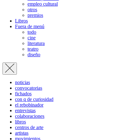
empleo cultural
otros
premios
Libros
Fuera de menú
todo
cine
literatura
teatro
diseño
noticias
convocatorias
fichados
con q de curiosidad
el rebobinador
entrevistas
colaboraciones
libros
centros de arte
artistas
movimientos