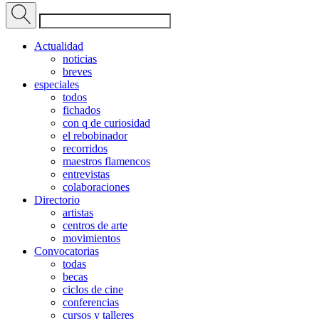
Actualidad
noticias
breves
especiales
todos
fichados
con q de curiosidad
el rebobinador
recorridos
maestros flamencos
entrevistas
colaboraciones
Directorio
artistas
centros de arte
movimientos
Convocatorias
todas
becas
ciclos de cine
conferencias
cursos y talleres