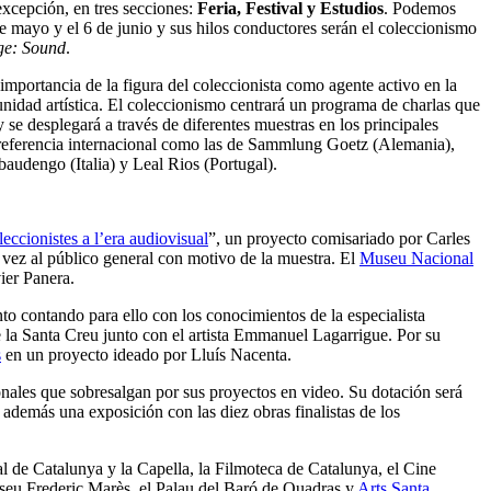
 excepción, en tres secciones:
Feria, Festival y Estudios
. Podemos
 mayo y el 6 de junio y sus hilos conductores serán el coleccionismo
ge: Sound
.
importancia de la figura del coleccionista como agente activo en la
dad artística. El coleccionismo centrará un programa de charlas que
 se desplegará a través de diferentes muestras en los principales
e referencia internacional como las de Sammlung Goetz (Alemania),
baudengo (Italia) y Leal Rios (Portugal).
ccionistes a l’era audiovisual
”, un proyecto comisariado por Carles
a vez al público general con motivo de la muestra. El
Museu Nacional
ier Panera.
to contando para ello con los conocimientos de la especialista
 la Santa Creu junto con el artista Emmanuel Lagarrigue. Por su
s
en un proyecto ideado por Lluís Nacenta.
onales que sobresalgan por sus proyectos en video. Su dotación será
además una exposición con las diez obras finalistas de los
l de Catalunya y la Capella, la Filmoteca de Catalunya, el Cine
useu Frederic Marès, el Palau del Baró de Quadras y
Arts Santa