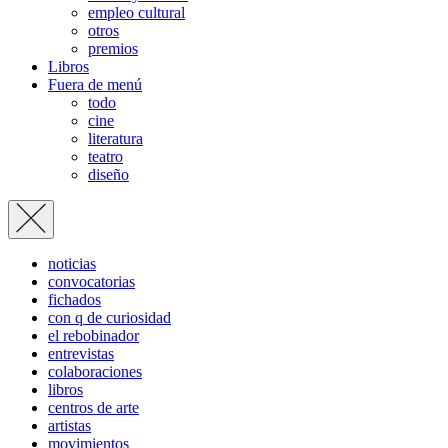
empleo cultural
otros
premios
Libros
Fuera de menú
todo
cine
literatura
teatro
diseño
noticias
convocatorias
fichados
con q de curiosidad
el rebobinador
entrevistas
colaboraciones
libros
centros de arte
artistas
movimientos