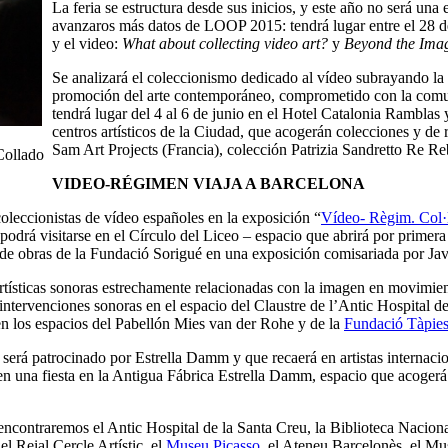
La feria se estructura desde sus inicios, y este año no será una
avanzaros más datos de LOOP 2015: tendrá lugar entre el 28 de
y el video:
What about collecting video art?
y
Beyond the Ima
Se analizará el coleccionismo dedicado al vídeo subrayando la 
promoción del arte contemporáneo, comprometido con la comuni
tendrá lugar del 4 al 6 de junio en el Hotel Catalonia Ramblas y
centros artísticos de la Ciudad, que acogerán colecciones y d
Sam Art Projects (Francia), colección Patrizia Sandretto Re Re
Collado
VIDEO-RÉGIMEN VIAJA A BARCELONA
leccionistas de vídeo españoles en la exposición “
Vídeo- Règim. Col·le
 podrá visitarse en el Círculo del Liceo – espacio que abrirá por primer
de obras de la Fundació Sorigué en una exposición comisariada por Jav
artísticas sonoras estrechamente relacionadas con la imagen en movimien
ervenciones sonoras en el espacio del Claustre de l’Antic Hospital de
s en los espacios del Pabellón Mies van der Rohe y de la
Fundació Tàpie
 será patrocinado por Estrella Damm y que recaerá en artistas internaci
n una fiesta en la Antigua Fábrica Estrella Damm, espacio que acogerá 
encontraremos el Antic Hospital de la Santa Creu, la Biblioteca Naciona
 el Reial Cercle Artístic, el
Museu Picasso
, el Ateneu Barcelonès, el M