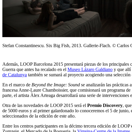
Stefan Constantinescu. Six Big Fish, 2013. Gallerie-Flach. © Carlos 
Además, LOOP Barcelona 2015 presentará piezas de los principales co
Guerra que antes ha recalado en el
Museo Lázaro Galdiano
y que allí
de Catalunya
también se sumará al proyecto acogiendo una selección 
En el marco de
Beyond the Image: Sound
se analizarán las prácticas 
francesa Anne-Laure Chamboissier, que comisionará un programa de int
parte, el artista Àlex Arteaga desarrollará una serie de intervencione
Otra de las novedades de LOOP 2015 será el
Premio Discovery
, que
de 5000 euros y al primer galardonado lo conoceremos el 5 de junio, e
seleccionados de la edición de este año.
Entre los centros participantes en la décimo tercera edición de LOOP 
Zumzeig, el Mercado de la Boqueria, la
Virreina-Centre de la Imatge
,