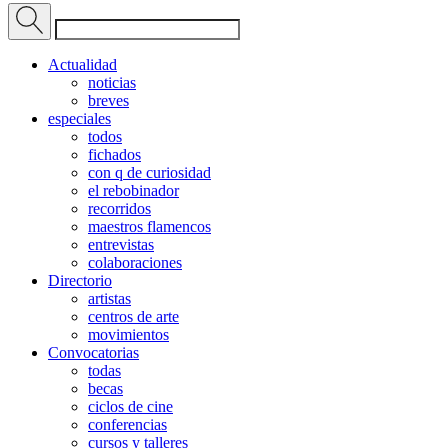
Actualidad
noticias
breves
especiales
todos
fichados
con q de curiosidad
el rebobinador
recorridos
maestros flamencos
entrevistas
colaboraciones
Directorio
artistas
centros de arte
movimientos
Convocatorias
todas
becas
ciclos de cine
conferencias
cursos y talleres