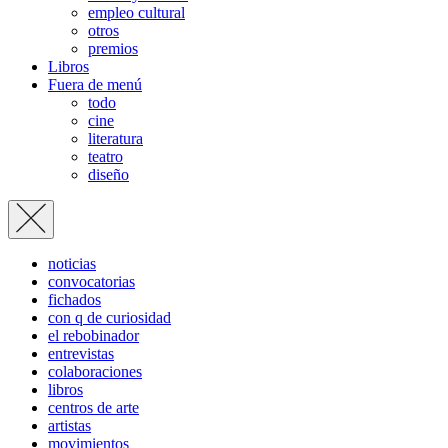
empleo cultural
otros
premios
Libros
Fuera de menú
todo
cine
literatura
teatro
diseño
noticias
convocatorias
fichados
con q de curiosidad
el rebobinador
entrevistas
colaboraciones
libros
centros de arte
artistas
movimientos