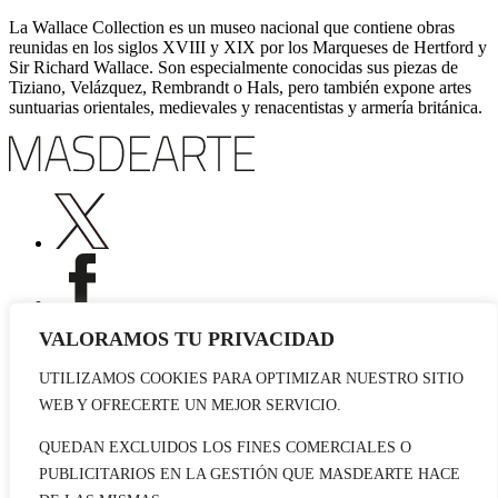
La Wallace Collection es un museo nacional que contiene obras
reunidas en los siglos XVIII y XIX por los Marqueses de Hertford y
Sir Richard Wallace. Son especialmente conocidas sus piezas de
Tiziano, Velázquez, Rembrandt o Hals, pero también expone artes
suntuarias orientales, medievales y renacentistas y armería británica.
VALORAMOS TU PRIVACIDAD
UTILIZAMOS COOKIES PARA OPTIMIZAR NUESTRO SITIO
Publicidad
WEB Y OFRECERTE UN MEJOR SERVICIO.
Staff
Contacto
QUEDAN EXCLUIDOS LOS FINES COMERCIALES O
PUBLICITARIOS EN LA GESTIÓN QUE MASDEARTE HACE
© 2026 masdearte. Información de exposiciones, museos y artistas