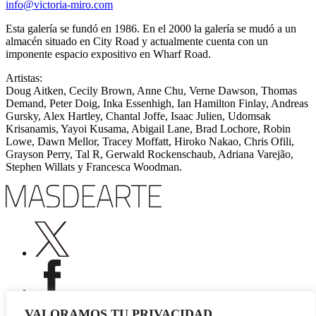
info@victoria-miro.com
Esta galería se fundó en 1986. En el 2000 la galería se mudó a un
almacén situado en City Road y actualmente cuenta con un
imponente espacio expositivo en Wharf Road.
Artistas:
Doug Aitken, Cecily Brown, Anne Chu, Verne Dawson, Thomas
Demand, Peter Doig, Inka Essenhigh, Ian Hamilton Finlay, Andreas
Gursky, Alex Hartley, Chantal Joffe, Isaac Julien, Udomsak
Krisanamis, Yayoi Kusama, Abigail Lane, Brad Lochore, Robin
Lowe, Dawn Mellor, Tracey Moffatt, Hiroko Nakao, Chris Ofili,
Grayson Perry, Tal R, Gerwald Rockenschaub, Adriana Varejão,
Stephen Willats y Francesca Woodman.
VALORAMOS TU PRIVACIDAD