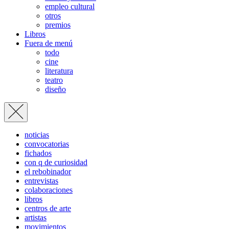
empleo cultural
otros
premios
Libros
Fuera de menú
todo
cine
literatura
teatro
diseño
noticias
convocatorias
fichados
con q de curiosidad
el rebobinador
entrevistas
colaboraciones
libros
centros de arte
artistas
movimientos