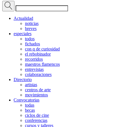
Actualidad
noticias
breves
especiales
todos
fichados
con q de curiosidad
el rebobinador
recorridos
maestros flamencos
entrevistas
colaboraciones
Directorio
artistas
centros de arte
movimientos
Convocatorias
todas
becas
ciclos de cine
conferencias
cursos y talleres