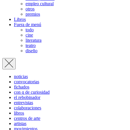
empleo cultural
otros
premios
Libros
Fuera de menú
todo
cine
literatura
teatro
diseño
noticias
convocatorias
fichados
con q de curiosidad
el rebobinador
entrevistas
colaboraciones
libros
centros de arte
artistas
movimientos