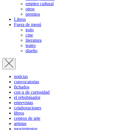
empleo cultural
otros
premios
Libros
Fuera de menú
todo
cine
literatura
teatro
diseño
noticias
convocatorias
fichados
con q de curiosidad
el rebobinador
entrevistas
colaboraciones
libros
centros de arte
artistas
movimientos