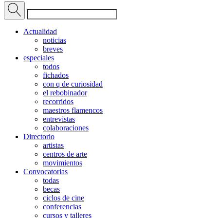
Actualidad
noticias
breves
especiales
todos
fichados
con q de curiosidad
el rebobinador
recorridos
maestros flamencos
entrevistas
colaboraciones
Directorio
artistas
centros de arte
movimientos
Convocatorias
todas
becas
ciclos de cine
conferencias
cursos y talleres