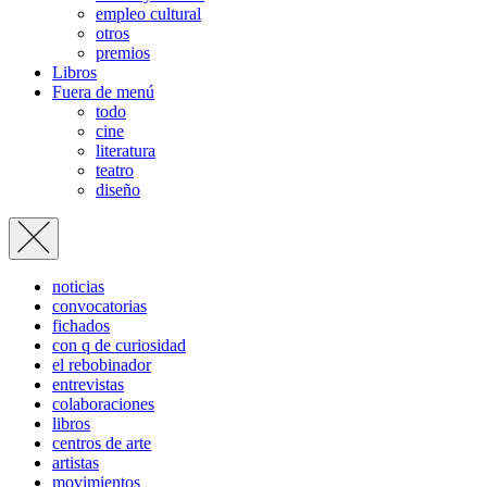
empleo cultural
otros
premios
Libros
Fuera de menú
todo
cine
literatura
teatro
diseño
noticias
convocatorias
fichados
con q de curiosidad
el rebobinador
entrevistas
colaboraciones
libros
centros de arte
artistas
movimientos