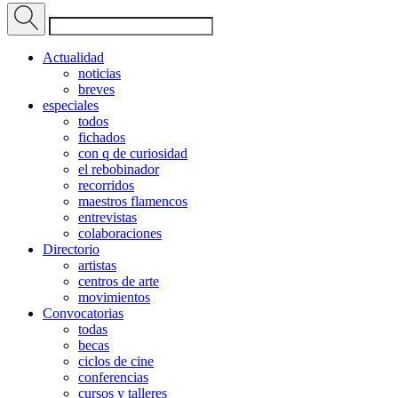
Actualidad
noticias
breves
especiales
todos
fichados
con q de curiosidad
el rebobinador
recorridos
maestros flamencos
entrevistas
colaboraciones
Directorio
artistas
centros de arte
movimientos
Convocatorias
todas
becas
ciclos de cine
conferencias
cursos y talleres