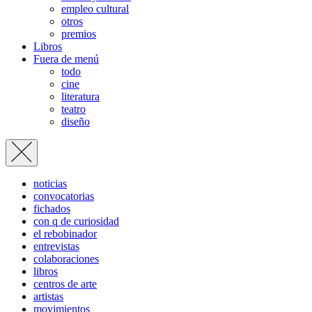
empleo cultural
otros
premios
Libros
Fuera de menú
todo
cine
literatura
teatro
diseño
noticias
convocatorias
fichados
con q de curiosidad
el rebobinador
entrevistas
colaboraciones
libros
centros de arte
artistas
movimientos