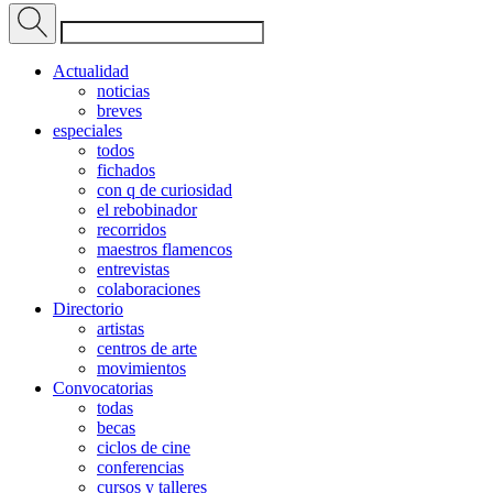
Actualidad
noticias
breves
especiales
todos
fichados
con q de curiosidad
el rebobinador
recorridos
maestros flamencos
entrevistas
colaboraciones
Directorio
artistas
centros de arte
movimientos
Convocatorias
todas
becas
ciclos de cine
conferencias
cursos y talleres