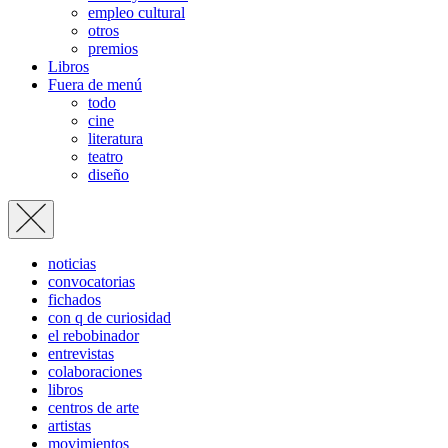
empleo cultural
otros
premios
Libros
Fuera de menú
todo
cine
literatura
teatro
diseño
noticias
convocatorias
fichados
con q de curiosidad
el rebobinador
entrevistas
colaboraciones
libros
centros de arte
artistas
movimientos