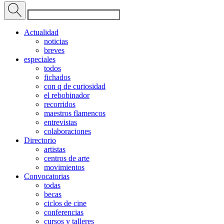
Actualidad
noticias
breves
especiales
todos
fichados
con q de curiosidad
el rebobinador
recorridos
maestros flamencos
entrevistas
colaboraciones
Directorio
artistas
centros de arte
movimientos
Convocatorias
todas
becas
ciclos de cine
conferencias
cursos y talleres