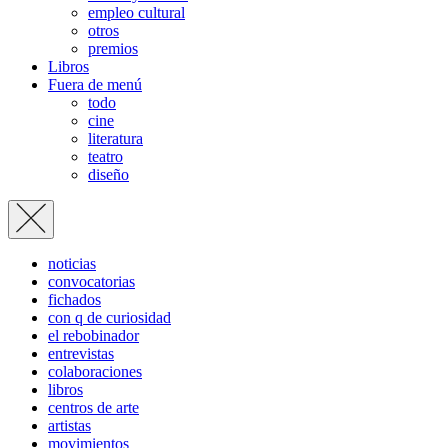
empleo cultural
otros
premios
Libros
Fuera de menú
todo
cine
literatura
teatro
diseño
noticias
convocatorias
fichados
con q de curiosidad
el rebobinador
entrevistas
colaboraciones
libros
centros de arte
artistas
movimientos