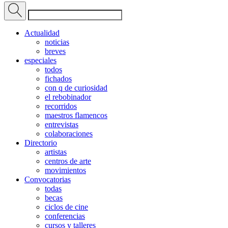
Actualidad
noticias
breves
especiales
todos
fichados
con q de curiosidad
el rebobinador
recorridos
maestros flamencos
entrevistas
colaboraciones
Directorio
artistas
centros de arte
movimientos
Convocatorias
todas
becas
ciclos de cine
conferencias
cursos y talleres