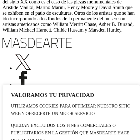
del siglo XX como es el caso de las piezas monumentales de
Aristide Maillol, Marino Marini, Henry Moore y David Smith que
se exhiben en el patio de esculturas. Otros de los artistas que se han
ido incorporando a los fondos de la permanente del museo son
artistas americanos como William Merritt Chase, Asher B. Durand,
William Michael Harnett, Childe Hassam y Marsden Hartley.
VALORAMOS TU PRIVACIDAD
UTILIZAMOS COOKIES PARA OPTIMIZAR NUESTRO SITIO
Publicidad
WEB Y OFRECERTE UN MEJOR SERVICIO.
Staff
Contacto
QUEDAN EXCLUIDOS LOS FINES COMERCIALES O
PUBLICITARIOS EN LA GESTIÓN QUE MASDEARTE HACE
© 2026 masdearte. Información de exposiciones, museos y artistas