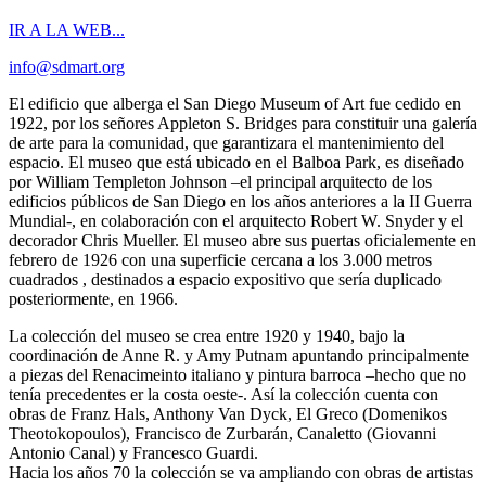
IR A LA WEB...
info@sdmart.org
El edificio que alberga el San Diego Museum of Art fue cedido en
1922, por los señores Appleton S. Bridges para constituir una galería
de arte para la comunidad, que garantizara el mantenimiento del
espacio. El museo que está ubicado en el Balboa Park, es diseñado
por William Templeton Johnson –el principal arquitecto de los
edificios públicos de San Diego en los años anteriores a la II Guerra
Mundial-, en colaboración con el arquitecto Robert W. Snyder y el
decorador Chris Mueller. El museo abre sus puertas oficialemente en
febrero de 1926 con una superficie cercana a los 3.000 metros
cuadrados , destinados a espacio expositivo que sería duplicado
posteriormente, en 1966.
La colección del museo se crea entre 1920 y 1940, bajo la
coordinación de Anne R. y Amy Putnam apuntando principalmente
a piezas del Renacimeinto italiano y pintura barroca –hecho que no
tenía precedentes er la costa oeste-. Así la colección cuenta con
obras de Franz Hals, Anthony Van Dyck, El Greco (Domenikos
Theotokopoulos), Francisco de Zurbarán, Canaletto (Giovanni
Antonio Canal) y Francesco Guardi.
Hacia los años 70 la colección se va ampliando con obras de artistas