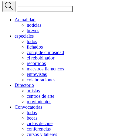
Actualidad
noticias
breves
especiales
todos
fichados
con q de curiosidad
el rebobinador
recorridos
maestros flamencos
entrevistas
colaboraciones
Directorio
artistas
centros de arte
movimientos
Convocatorias
todas
becas
ciclos de cine
conferencias
cursos y talleres