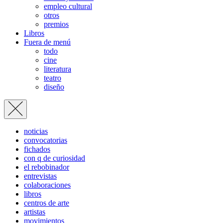
empleo cultural
otros
premios
Libros
Fuera de menú
todo
cine
literatura
teatro
diseño
noticias
convocatorias
fichados
con q de curiosidad
el rebobinador
entrevistas
colaboraciones
libros
centros de arte
artistas
movimientos