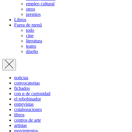
empleo cultural
otros
premios
Libros
Fuera de menú
todo
cine
literatura
teatro
diseño
noticias
convocatorias
fichados
con q de curiosidad
el rebobinador
entrevistas
colaboraciones
libros
centros de arte
artistas
movimientos