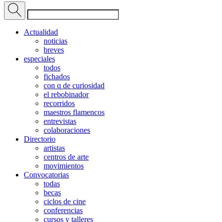
Actualidad
noticias
breves
especiales
todos
fichados
con q de curiosidad
el rebobinador
recorridos
maestros flamencos
entrevistas
colaboraciones
Directorio
artistas
centros de arte
movimientos
Convocatorias
todas
becas
ciclos de cine
conferencias
cursos y talleres