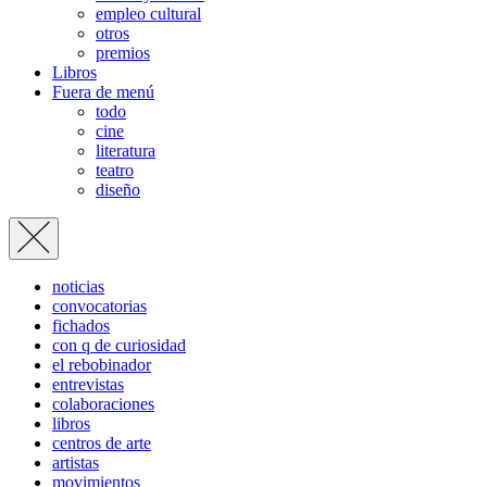
empleo cultural
otros
premios
Libros
Fuera de menú
todo
cine
literatura
teatro
diseño
noticias
convocatorias
fichados
con q de curiosidad
el rebobinador
entrevistas
colaboraciones
libros
centros de arte
artistas
movimientos