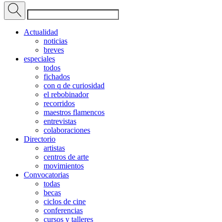
Actualidad
noticias
breves
especiales
todos
fichados
con q de curiosidad
el rebobinador
recorridos
maestros flamencos
entrevistas
colaboraciones
Directorio
artistas
centros de arte
movimientos
Convocatorias
todas
becas
ciclos de cine
conferencias
cursos y talleres