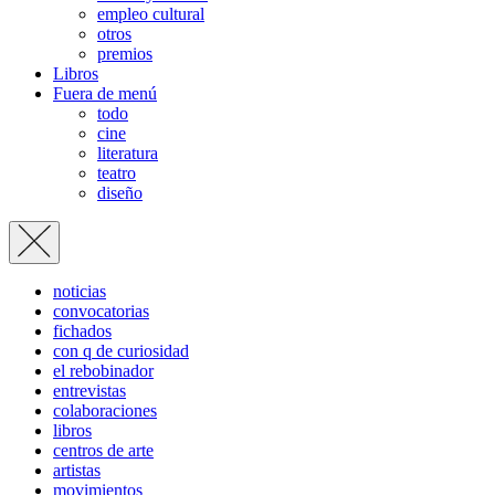
empleo cultural
otros
premios
Libros
Fuera de menú
todo
cine
literatura
teatro
diseño
noticias
convocatorias
fichados
con q de curiosidad
el rebobinador
entrevistas
colaboraciones
libros
centros de arte
artistas
movimientos