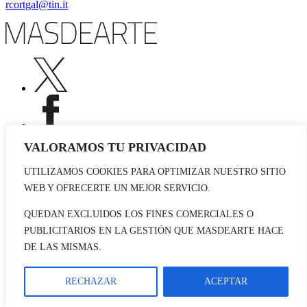
rcortgal@tin.it
VALORAMOS TU PRIVACIDAD
UTILIZAMOS COOKIES PARA OPTIMIZAR NUESTRO SITIO
Publicidad
WEB Y OFRECERTE UN MEJOR SERVICIO.
Staff
Contacto
QUEDAN EXCLUIDOS LOS FINES COMERCIALES O
PUBLICITARIOS EN LA GESTIÓN QUE MASDEARTE HACE
© 2026 masdearte. Información de exposiciones, museos y artistas
DE LAS MISMAS.
Aviso legal
Política de cookies
Política de Privacidad
RECHAZAR
ACEPTAR
Datos sociales