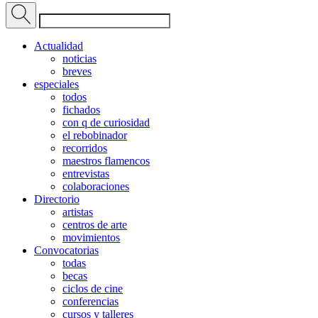
Actualidad
noticias
breves
especiales
todos
fichados
con q de curiosidad
el rebobinador
recorridos
maestros flamencos
entrevistas
colaboraciones
Directorio
artistas
centros de arte
movimientos
Convocatorias
todas
becas
ciclos de cine
conferencias
cursos y talleres