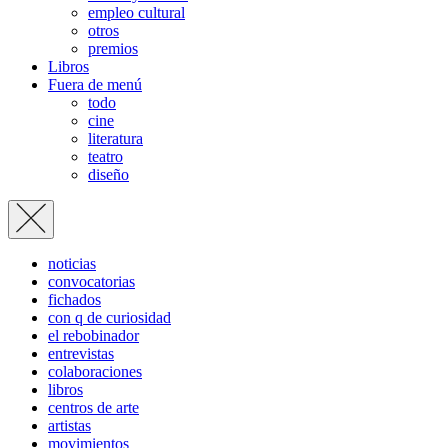
empleo cultural
otros
premios
Libros
Fuera de menú
todo
cine
literatura
teatro
diseño
noticias
convocatorias
fichados
con q de curiosidad
el rebobinador
entrevistas
colaboraciones
libros
centros de arte
artistas
movimientos