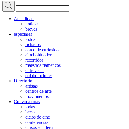
Actualidad
noticias
breves
especiales
todos
fichados
con q de curiosidad
el rebobinador
recorridos
maestros flamencos
entrevistas
colaboraciones
Directorio
artistas
centros de arte
movimientos
Convocatorias
todas
becas
ciclos de cine
conferencias
cursos y talleres