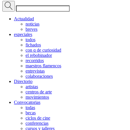
Actualidad
noticias
breves
especiales
todos
fichados
con q de curiosidad
el rebobinador
recorridos
maestros flamencos
entrevistas
colaboraciones
Directorio
artistas
centros de arte
movimientos
Convocatorias
todas
becas
ciclos de cine
conferencias
cursos y talleres